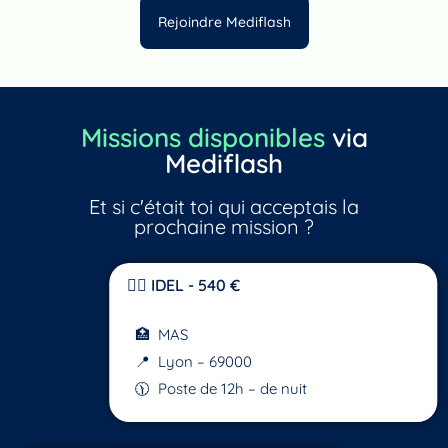
Rejoindre Mediflash
Missions disponibles
via
Mediflash
Et si c'était toi qui acceptais la
prochaine mission ?
👩‍⚕️ IDEL - 540 €
🏥 MAS
📍 Lyon – 69000
🕦 Poste de 12h – de nuit